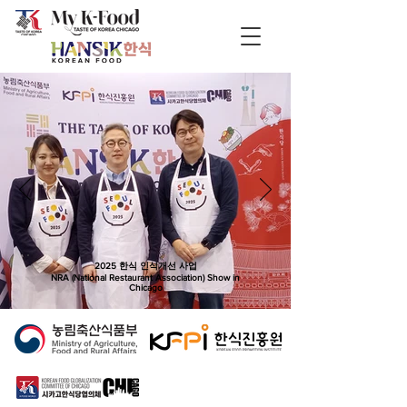
2025 한식 인식개선 사업
NRA (National Restaurant Association) Show in
Chicago