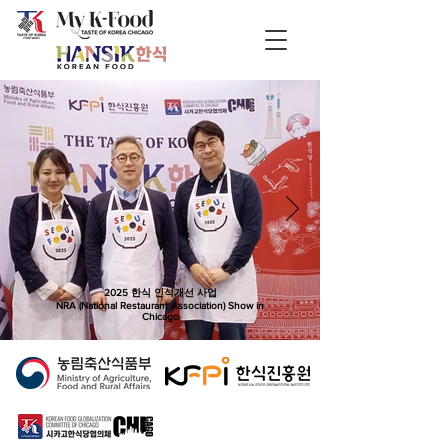
2025 한식 인식개선 사업
NRA (National Restaurant Association) Show in
Chicago