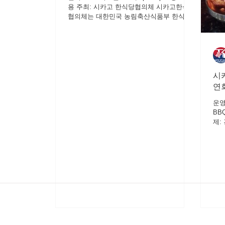
용 ​주최: 시카고 한식당협의체 시카고한식당
협의체는 대한민국 농림축산식품부 한식진
흥원의 해외한식당협의체 역할 강화사업 일
환으로 한식당 운영자분들 을 위한 2025 한
식당 운영 컨설팅 세미나를 개최합니다. 세
미나에서는 현지 인력 및 한식당교육을 통한
한식당 자생력 강화를 위해 새로운 노동법,
위생법, 회계법 등 다양한 법률 정보를 공유
시
하며 한식당 운영자들이 쉽게 다운로드하여
연
활용할 수 있는 전용 회계장부 엑셀파일도
소개될 예정입니다. 또한 새로 출간된
운영일
‘CHCAGO KOREAN RESTAURANT
BBQ
GUIDE’ 시카고 한식당 가이드북의 광고마케
제: 
팅과 배포안내도 함께 이루 어지며, Reward
Por
Networks의 디렉터의 호텔 및 항공사 고객
식)
을 위한 식당 로얄티 제휴 프로그램을 설명
과학
할 예정입니다. 시카고한식당의 자생력 강화
메뉴
를 위한 운영컨설팅 세미나 참가를 원하시는
을 
한식당운영자분들은 참가 신청
형을
미지
국의
징 
개 