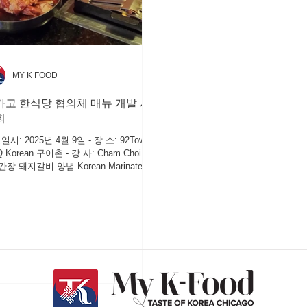
MY K FOOD
카고 한식당 협의체 매뉴 개발 시
회
시: 2025년 4월 9일 - 장 소: 92Town
 Korean 구이촌 - 강 사: Cham Choi 주
간장 돼지갈비 양념 Korean Marinated
k Ribs (Dwaeji-Galbi) - 세부내용 (진행방
 ① 전통 한식 양념의 조리 원리와 맛의
적 구조를 알리고 글로벌 시장에서 한식
의 확장 가능성 제시 ② 돼지갈비 양념
중심으로 ‘한식의 단맛·짠맛·감칠맛의 균
 체험적으로 전달. ③ 한식의 건강한 이
 및 브랜드 가치 제고 1) 양념의 이해 한
 전통 발효 양념(간장·고추장·된장)의 특
설명 * 돼지갈비 양념의 기본 구성요소 소
- 주재료: 간장, 배즙, 다진 마늘, 양파, 생