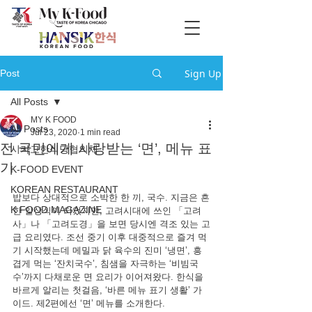
Sign Up
Post
All Posts
MY K FOOD
All Posts
Jul 23, 2020
1 min read
전 국민에게 사랑받는 ‘면’, 메뉴 표
시카고한식당협의체
기
K-FOOD EVENT
KOREAN RESTAURANT
밥보다 상대적으로 소박한 한 끼, 국수. 지금은 흔
K FOOD MAGAZINE
한 일상식이 되었지만, 고려시대에 쓰인 「고려
사」나 「고려도경」을 보면 당시엔 격조 있는 고
급 요리였다. 조선 중기 이후 대중적으로 즐겨 먹
기 시작했는데 메밀과 닭 육수의 진미 ‘냉면’, 흥
겹게 먹는 ‘잔치국수’, 침샘을 자극하는 ‘비빔국
수’까지 다채로운 면 요리가 이어져왔다. 한식을 
바르게 알리는 첫걸음, ‘바른 메뉴 표기 생활’ 가
이드. 제2편에선 ‘면’ 메뉴를 소개한다.