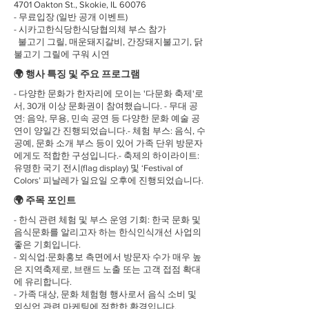
4701 Oakton St., Skokie, IL 60076
- 무료입장 (일반 공개 이벤트)
- 시카고한식당한식당협의체 부스 참가
불고기 그릴, 매운돼지갈비, 간장돼지불고기, 닭
불고기 그릴에 구워 시연
🌍 행사 특징 및 주요 프로그램
- 다양한 문화가 한자리에 모이는 '다문화 축제'로
서, 30개 이상 문화권이 참여했습니다. - 무대 공
연: 음악, 무용, 민속 공연 등 다양한 문화 예술 공
연이 양일간 진행되었습니다.- 체험 부스: 음식, 수
공예, 문화 소개 부스 등이 있어 가족 단위 방문자
에게도 적합한 구성입니다.- 축제의 하이라이트:
유명한 국기 전시(flag display) 및 ‘Festival of
Colors’ 피날레가 일요일 오후에 진행되었습니다.
🌍 주목 포인트
- 한식 관련 체험 및 부스 운영 기회: 한국 문화 및
음식문화를 알리고자 하는 한식인식개선 사업의
좋은 기회입니다.
- 외식업·문화홍보 측면에서 방문자 수가 매우 높
은 지역축제로, 브랜드 노출 또는 고객 접점 확대
에 유리합니다.
- 가족 대상, 문화 체험형 행사로서 음식 소비 및
외식업 관련 마케팅에 적합한 환경입니다.