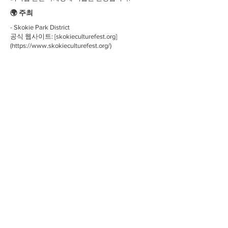
🌍 주최
- Skokie Park District
공식 웹사이트: [skokieculturefest.org]
(
https://www.skokieculturefest.org/)