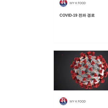
MY K FOOD
COVID-19 전파 경로
MY K FOOD