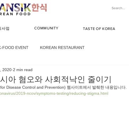
COMMUNITY
해외사업
TASTE OF KOREA
K-FOOD EVENT
KOREAN RESTAURANT
3, 2020
2 min read
9 아시아 혐오와 사회적낙인 줄이기
 for Disease Control and Prevention) 웹사이트에서 발췌한 내용입니다.
ronavirus/2019-ncov/symptoms-testing/reducing-stigma.html