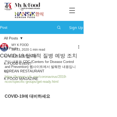
Sign Up
Post
All Posts
MY K FOOD
All Posts
Jul 23, 2020
1 min read
COVID-19 단계적 질병 예방 조치
시카고한식당협의체
**이 내용은 CDC (Centers for Disease Control 
K-FOOD EVENT
and Prevention) 웹사이트에서 발췌한 내용입니
KOREAN RESTAURANT
다.
https://korean.cdc.gov/coronavirus/2019-
K FOOD MAGAZINE
ncov/specific-groups/get-ready.html
COVID-19에 대비하세요