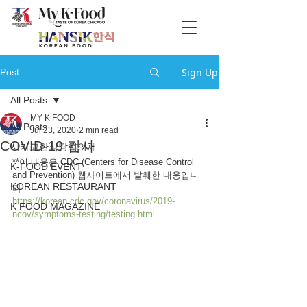
Sign Up
Post
All Posts
MY K FOOD
All Posts
Jul 23, 2020
2 min read
COVID-19 검사
시카고한식당협의체
**이 내용은 CDC (Centers for Disease Control 
K-FOOD EVENT
and Prevention) 웹사이트에서 발췌한 내용입니
KOREAN RESTAURANT
다.
https://korean.cdc.gov/coronavirus/2019-
K FOOD MAGAZINE
ncov/symptoms-testing/testing.html