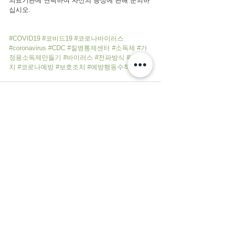
의료기관에 연락하여 자신의 증상에 관해 문의하
십시오.
#COVID19
#코비드19
#코로나바이러스
#coronavirus
#CDC
#질병통제센터
#소독제
#가
정용소독제만들기
#바이러스
#전파방식
#예방조
치
#코로나예방
#보호조치
#예방행동수칙
#천식
See All
Recent Posts