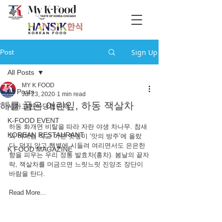
Sign Up
Post
All Posts
MY K FOOD
All Posts
Jul 23, 2020
1 min read
해를 품은 어린잎, 하동 잭살차
시카고한식당협의체
K-FOOD EVENT
하동 화개면 비탈을 따라 자란 야생 차나무. 참새
KOREAN RESTAURANT
의 혀처럼 작고 어린 찻잎이 ‘맛의 방주’에 올랐
다. 덖지 않고 햇볕에 시들려 여리면서도 은은한 
K FOOD MAGAZINE
향을 피우는 우리 정통 발효차(홍차). 봄날의 끝자
락, 잭살차를 머금으면 느릿느릿 진양조 장단이 
바람을 탄다.
Read More...