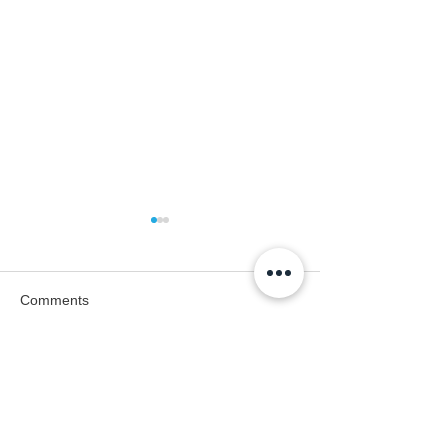
Comments
Write a comment...
야생에서 인공 재배로 정
‘푸른 콩장’으로
착한 버섯의 제왕, 잎새버
제주 토종 ‘푸른 
섯