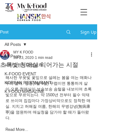
Sign Up
Post
All Posts
MY K FOOD
All Posts
Jul 23, 2020
1 min read
초록빛 청매실 익어가는 시절
시카고한식당협의체
K-FOOD EVENT
해사한 우윳빛 꽃잎으로 설레는 봄을 여는 매화나
KOREAN RESTAURANT
무의 열매. 망종(6월 6일) 무렵이면 통통하게 살
이 오른 청매실이 보송보송 솜털을 내보이며 초록
K FOOD MAGAZINE
빛으로 무르익는다. 약 1500년 전부터 필수 약재
로 쓰이며 집집마다 가정상비약으로도 정착한 매
실. 지치고 허해질 여름, 한해의 무병강녕(無病康
寧)을 염원하며 매실청을 담가야 할 때가 돌아왔
다.
Read More...