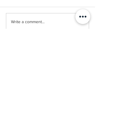
Write a comment...
한식진흥원 2025 한식인식
한식진흥원 202
개선사업 신문광고 시안
개선사업 포스터
"한국의 전통 장류"
© 2020 MY K FOOD | CHICAGO K LIFE